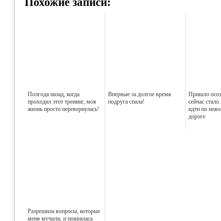
Похожие записи:
Полгода назад, когда
Впервые за долгое время
Пришло осоз
проходил этот тренинг, моя
подруга спала!
сейчас стало
жизнь просто перевернулась!
идти по нов
дороге
Разрешила вопросы, которые
меня мучили, и появилась