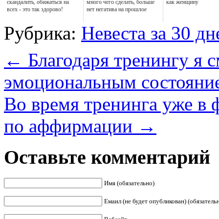
скандалить, обижаться на
много чего сделать, больше
как женщину
всех - это так здорово!
нет негатива на прошлое
Рубрика:
Невеста за 30 дн
←
Благодаря тренингу я с
эмоциональным состояни
Во время тренинга уже в 
по аффирмации
→
Оставьте комментарий
Имя (обязательно)
Емаил (не будет опубликован) (обязатель